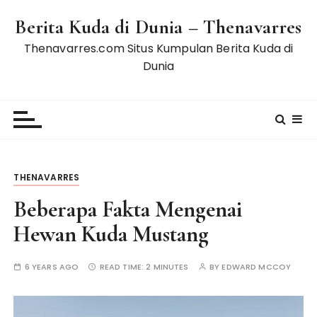
S
Berita Kuda di Dunia – Thenavarres
k
i
Thenavarres.com Situs Kumpulan Berita Kuda di
p
Dunia
t
o
c
o
n
t
THENAVARRES
e
n
Beberapa Fakta Mengenai
t
Hewan Kuda Mustang
6 YEARS AGO
READ TIME:
2 MINUTES
BY
EDWARD MCCOY