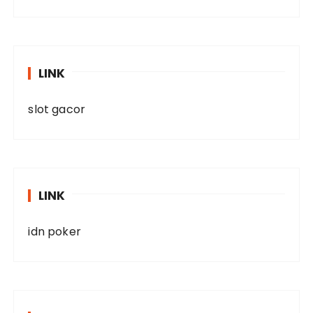
LINK
slot gacor
LINK
idn poker