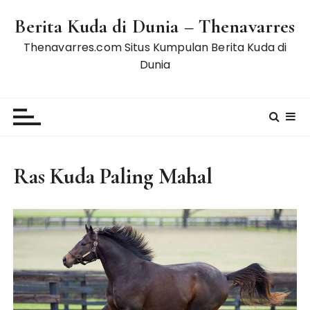
S
Berita Kuda di Dunia – Thenavarres
k
i
Thenavarres.com Situs Kumpulan Berita Kuda di
p
Dunia
t
o
c
o
n
t
Ras Kuda Paling Mahal
e
n
t