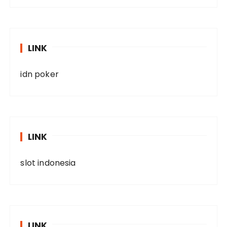
LINK
idn poker
LINK
slot indonesia
LINK