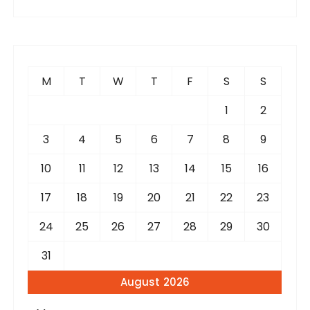
a
r
c
h
f
M
T
W
T
F
S
S
o
r
1
2
:
3
4
5
6
7
8
9
10
11
12
13
14
15
16
17
18
19
20
21
22
23
24
25
26
27
28
29
30
31
August 2026